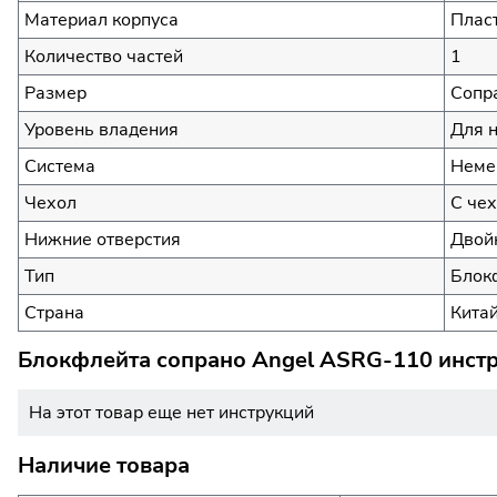
Материал корпуса
Плас
Количество частей
1
Размер
Сопр
Уровень владения
Для 
Система
Неме
Чехол
С чех
Нижние отверстия
Двой
Тип
Блок
Страна
Кита
Блокфлейта сопрано Angel ASRG-110 инстр
На этот товар еще нет инструкций
Наличие товара