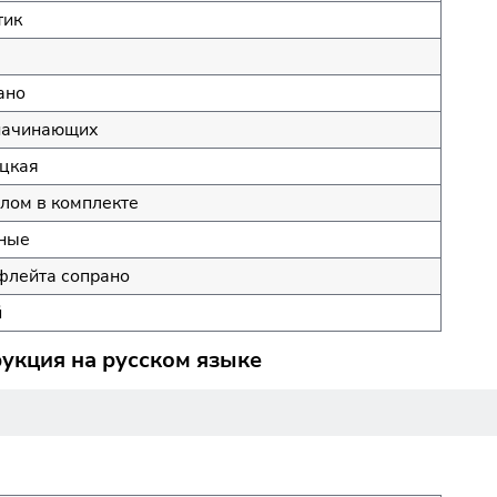
тик
ано
начинающих
цкая
лом в комплекте
ные
флейта сопрано
й
укция на русском языке