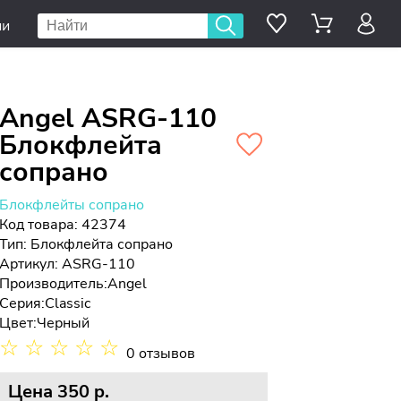
ии
Angel ASRG-110
Блокфлейта
сопрано
Блокфлейты сопрано
Код товара: 42374
Тип:
Блокфлейта сопрано
Артикул: ASRG-110
Производитель:
Angel
Серия:
Classic
Цвет:
Черный
☆
☆
☆
☆
☆
0 отзывов
Цена
350 p.