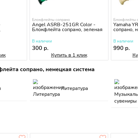
Блокфлейты сопрано
Блокфлейты 
-
Angel ASRB-251GR Color -
Yamaha Y
,
Блокфлейта сопрано, зеленая
сопрано, 
В наличии
В наличии
300 р.
990 р.
лик
Купить в 1 клик
Ку
лейта сопрано, немецкая система
ы
Литература