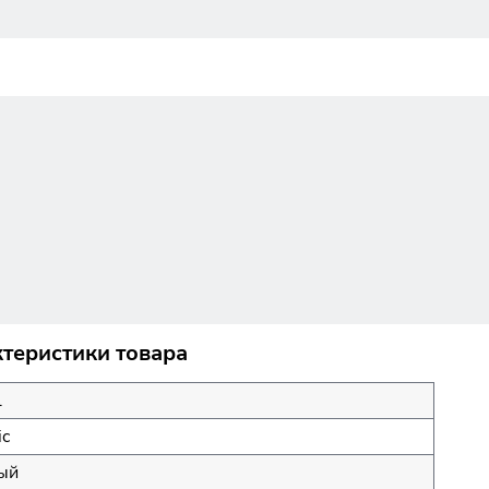
теристики товара
l
ic
ый