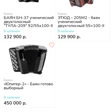
Баяны
Баяны
БАЯН БН-37 ученический
ЭТЮД – 205М2 - баян
двухголосный
ученический
"ТУЛА-209" 92/55х100-II
двухголосный 55×100-II
БН-40
В наличии
В наличии
132 900 р.
129 900 р.
Баяны
«Юпитер-2» - Баян готово
выборный
В наличии
450 000 р.