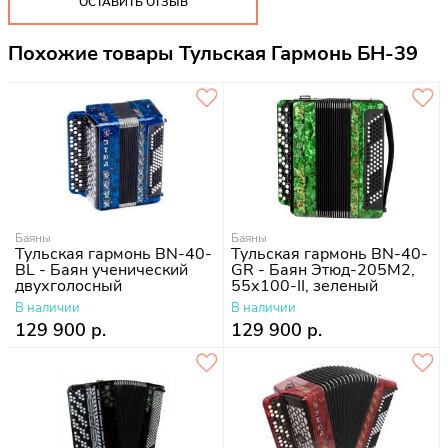
ОСТАВИТЬ ОТЗЫВ
Похожие товары Тульская Гармонь БН-39
Баяны
Баяны
Тульская гармонь BN-40-
Тульская гармонь BN-40-
BL - Баян ученический
GR - Баян Этюд-205М2,
двухголосный
55х100-II, зеленый
Этюд-205М2, 55х100-II,
В наличии
В наличии
синий
129 900 р.
129 900 р.