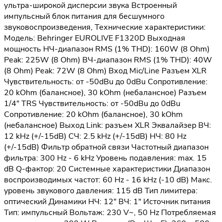
ультра-широкой дисперсии звука Встроенный
импульсный блок питания для бесшумного
звуковоспроизведения, Технические характеристики:
Модель: Behringer EUROLIVE F1320D Выходная
мощность НЧ-диапазон RMS (1% THD): 160W (8 Ohm)
Peak: 225W (8 Ohm) ВЧ-диапазон RMS (1% THD): 40W
(8 Ohm) Peak: 72W (8 Ohm) Вход Mic/Line Разъем XLR
Чувствительность: от -50dBu до 0dBu Сопротивление:
20 kOhm (балансное), 30 kOhm (небалансное) Разъем
1/4" TRS Чувствительность: от -50dBu до 0dBu
Сопротивление: 20 kOhm (балансное), 30 kOhm
(небалансное) Выход Link: разъем XLR Эквалайзер ВЧ:
12 kHz (+/-15dB) СЧ: 2.5 kHz (+/-15dB) НЧ: 80 Hz
(+/-15dB) Фильтр обратной связи Частотный диапазон
фильтра: 300 Hz - 6 kHz Уровень подавления: max. 15
dB Q-фактор: 20 Системные характеристики Диапазон
воспроизводимых частот: 60 Hz - 16 kHz (-10 dB) Макс.
уровень звукового давления: 115 dB Тип лимитера:
оптический Динамики НЧ: 12" ВЧ: 1" Источник питания
Тип: импульсный Вольтаж: 230 V~, 50 Hz Потребляемая