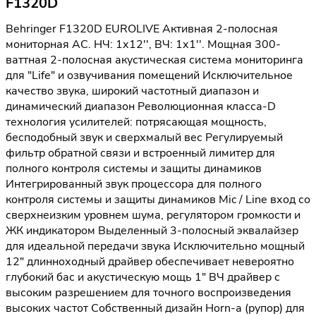
F1320D
Behringer F1320D EUROLIVE Активная 2-полосная
мониторная АС. НЧ: 1х12'', ВЧ: 1х1''. Мощная 300-
ваттная 2-полосная акустическая система мониторинга
для "Life" и озвучивания помещений Исключительное
качество звука, широкий частотный диапазон и
динамический диапазон Революционная класса-D
технология усилителей: потрясающая мощность,
бесподобный звук и сверхмалый вес Регулируемый
фильтр обратной связи и встроенный лимитер для
полного контроля системы и защиты динамиков
Интегрированный звук процессора для полного
контроля системы и защиты динамиков Mic / Line вход со
сверхнеизким уровнем шума, регулятором громкости и
ЖК индикатором Выделенный 3-полосный эквалайзер
для идеальной передачи звука Исключительно мощный
12" длинноходный драйвер обеспечивает невероятно
глубокий бас и акустическую мощь 1" ВЧ драйвер с
высоким разрешением для точного воспроизведения
высоких частот Собственный дизайн Horn-а (рупор) для