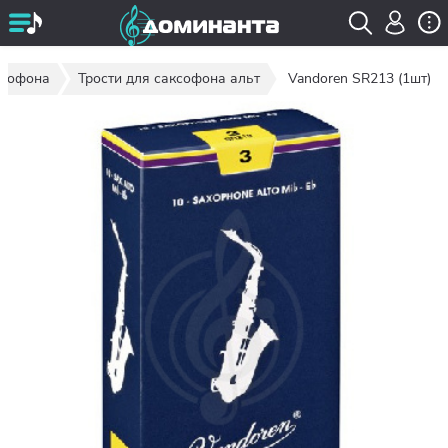
ксофона
Трости для саксофона альт
Vandoren SR213 (1шт)