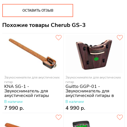
ОСТАВИТЬ ОТЗЫВ
Похожие товары Cherub GS-3
Звукосниматели для акустических
Звукосниматели для акустических
гитар
гитар
KNA SG-1 -
Guitto GGP-01 -
Звукосниматель для
Звукосниматель для
акустической гитары
акустической гитары в
резонаторное отверстие
В наличии
В наличии
7 990 р.
4 990 р.