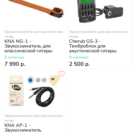
Звукосниматели для акустических
Звукосниматели для акустических
гитар
гитар
KNA NG-1 -
Cherub GS-3 -
Звукосниматель для
Темброблок для
классической гитары
акустической гитары,
врезной
В наличии
В наличии
7 990 р.
2 500 р.
Звукосниматели для акустических
гитар
KNA AP-1 -
Звукосниматель