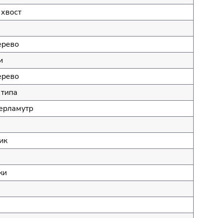
 хвост
ерево
и
ерево
 типа
ерламутр
ик
ки