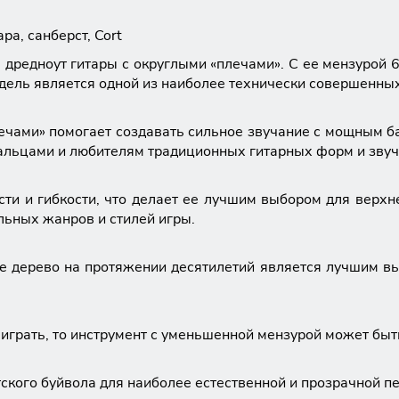
ра, санберст, Cort
дредноут гитары с округлыми «плечами». С ее мензурой 
дель является одной из наиболее технически совершенных
ечами» помогает создавать сильное звучание с мощным б
пальцами и любителям традиционных гитарных форм и звуч
ти и гибкости, что делает ее лучшим выбором для верхне
льных жанров и стилей игры.
е дерево на протяжении десятилетий является лучшим вы
 играть, то инструмент с уменьшенной мензурой может быт
ского буйвола для наиболее естественной и прозрачной пе