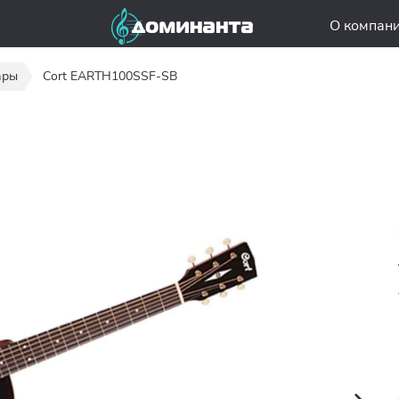
О компан
ары
Cort EARTH100SSF-SB