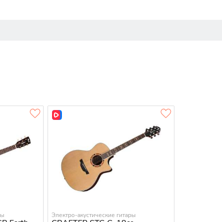
ры
Электро-акустические гитары