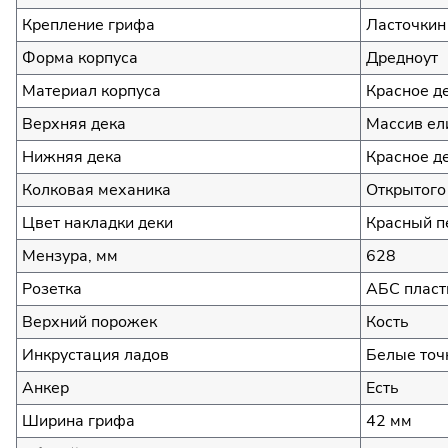
Крепление грифа
Ласточкин
Форма корпуса
Дредноут
Материал корпуса
Красное д
Верхняя дека
Массив ел
Нижняя дека
Красное д
Колковая механика
Открытого
Цвет накладки деки
Красный п
Мензура, мм
628
Розетка
АБС пласт
Верхний порожек
Кость
Инкрустация ладов
Белые точ
Анкер
Есть
Ширина грифа
42 мм