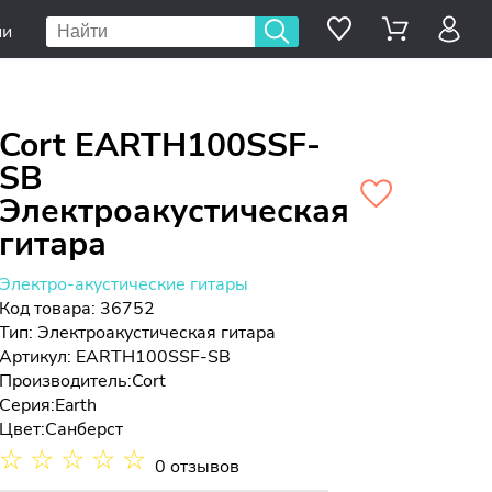
ии
Cort EARTH100SSF-
SB
Электроакустическая
гитара
Электро-акустические гитары
Код товара: 36752
Тип:
Электроакустическая гитара
Артикул: EARTH100SSF-SB
Производитель:
Cort
Серия:
Earth
Цвет:
Санберст
☆
☆
☆
☆
☆
0 отзывов