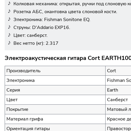
Колковая механика: открытая, ручки под слоновую к
Розетка АБС, окантовка цвета слоновой кости.
Электроника: Fishman Sonitone EQ.
Струны: D'Addario EXP16.
Цвет: санберст.
Вес нетто (кг): 2.317
Электроакустическая гитара Cort EARTH10
Производитель
Cort
Электроника
Fishman So
Серия
Earth
Цвет
Санберст
Покрытие
Матовый л
Материал грифа
Красное д
Ориентация гитары
Правостор