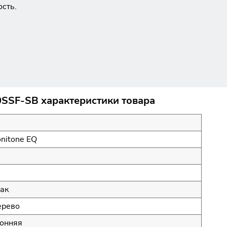
ость.
0SSF-SB характеристики товара
nitone EQ
ак
ерево
онняя