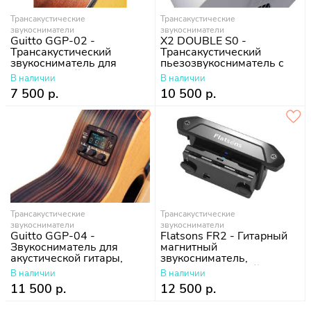
Трансакустические
Трансакустические
звукосниматели
звукосниматели
Guitto GGP-02 -
X2 DOUBLE S0 -
Трансакустический
Трансакустический
звукосниматель для
пьезозвукосниматель с
акустической гитары
микрофоном
В наличии
В наличии
7 500 р.
10 500 р.
Трансакустические
Трансакустические
звукосниматели
звукосниматели
Guitto GGP-04 -
Flatsons FR2 - Гитарный
Звукосниматель для
магнитный
акустической гитары,
звукосниматель,
трансакустика,
трансакустический
В наличии
В наличии
резонансный
11 500 р.
12 500 р.