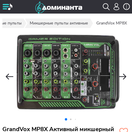
ые пульты
Микшерные пульты активные
GrandVox MP8X
GrandVox MP8X Активный микшерный