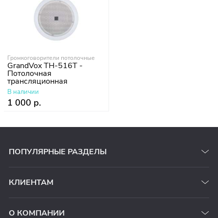
Громкоговорители потолочные
GrandVox TH-516T -
Потолочная
трансляционная
акустическая система
В наличии
1 000 р.
ПОПУЛЯРНЫЕ РАЗДЕЛЫ
КЛИЕНТАМ
О КОМПАНИИ