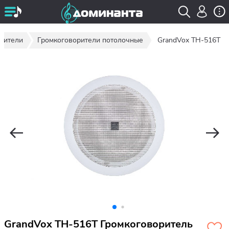
рители
Громкоговорители потолочные
GrandVox TH-516T
GrandVox TH-516T Громкоговоритель