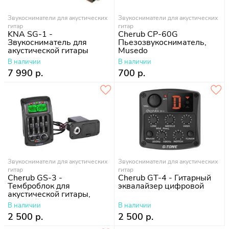
Звукосниматели для акустических
Звукосниматели для акустических
гитар
гитар
KNA SG-1 -
Cherub CP-60G
Звукосниматель для
Пьезозвукосниматель,
акустической гитары
Musedo
В наличии
В наличии
7 990 р.
700 р.
Звукосниматели для акустических
Звукосниматели для акустических
гитар
гитар
Cherub GS-3 -
Cherub GT-4 - Гитарный
Темброблок для
эквалайзер цифровой
акустической гитары,
врезной
В наличии
В наличии
2 500 р.
2 500 р.