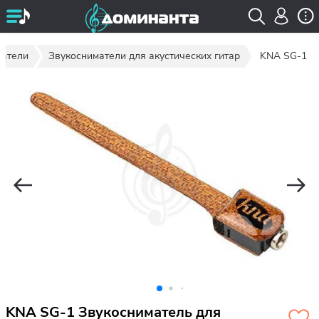
матели
Звукосниматели для акустических гитар
KNA SG-1
KNA SG-1 Звукосниматель для