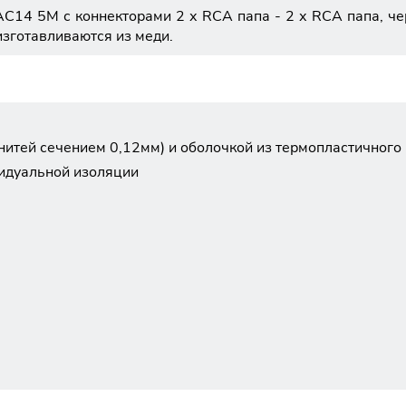
4 5M с коннекторами 2 х RCA папа - 2 х RCA папа, черн
изготавливаются из меди.
нитей сечением 0,12мм) и оболочкой из термопластичного 
видуальной изоляции