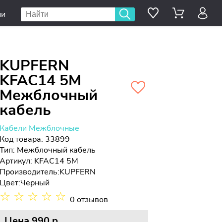
ии
KUPFERN
KFAC14 5M
Межблочный
кабель
Кабели Межблочные
Код товара: 33899
Тип:
Межблочный кабель
Артикул: KFAC14 5M
Производитель:
KUPFERN
Цвет:
Черный
☆
☆
☆
☆
☆
0 отзывов
Цена
990 p.