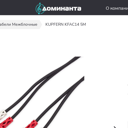
О компан
абели Межблочные
KUPFERN KFAC14 5M