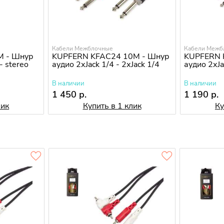
Кабели Межблочные
Кабели Межб
M - Шнур
KUPFERN KFAC24 10M - Шнур
KUPFERN 
- stereo
аудио 2хJack 1/4 - 2хJack 1/4
аудио 2хJa
В наличии
В наличии
1 450 р.
1 190 р.
лик
Купить в 1 клик
Ку