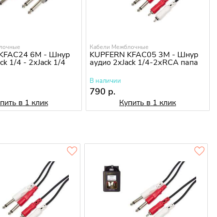
лочные
Кабели Межблочные
KFAC24 6M - Шнур
KUPFERN KFAC05 3M - Шнур
ck 1/4 - 2хJack 1/4
аудио 2хJack 1/4-2хRCA папа
В наличии
790 р.
пить в 1 клик
Купить в 1 клик