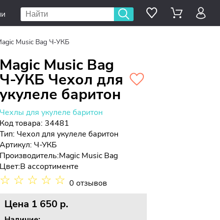
ии
agic Music Bag Ч-УКБ
Magic Music Bag
Ч-УКБ Чехол для
укулеле баритон
Чехлы для укулеле баритон
Код товара: 34481
Тип:
Чехол для укулеле баритон
Артикул: Ч-УКБ
Производитель:
Magic Music Bag
Цвет:
В ассортименте
☆
☆
☆
☆
☆
0 отзывов
Цена
1 650 p.
Наличие: