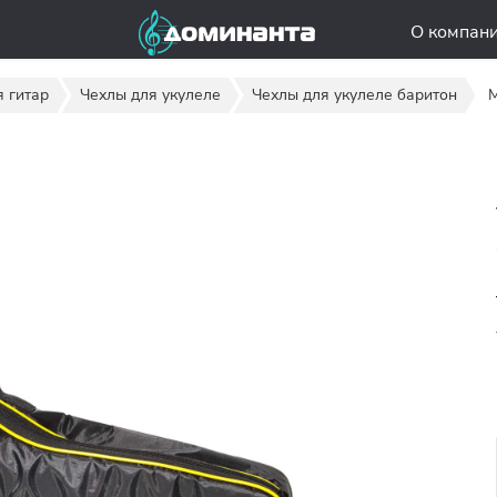
О компан
 гитар
Чехлы для укулеле
Чехлы для укулеле баритон
M