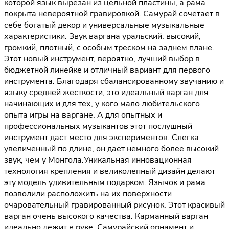
которой язык вырезан из цельной пластины, а рама
покрыта невероятной гравировкой. Самурай сочетает в
себе богатый декор и универсальные музыкальные
характеристики. Звук варгана уральский: высокий,
громкий, плотный, с особым треском на заднем плане.
Этот новый инструмент, вероятно, лучший выбор в
бюджетной линейке и отличный вариант для первого
инструмента. Благодаря сбалансированному звучанию и
языку средней жесткости, это идеальный варган для
начинающих и для тех, у кого мало любительского
опыта игры на варгане. А для опытных и
профессиональных музыкантов этот послушный
инструмент даст место для экспериментов. Слегка
увеличенный по длине, он дает немного более высокий
звук, чем у Монгола.Уникальная инновационная
технология крепления и великолепный дизайн делают
эту модель удивительным подарком. Язычок и рама
позволили расположить на их поверхности
очаровательный гравированный рисунок. Этот красивый
варган очень высокого качества. Карманный варган
идеально лежит в руке. Самурайский орнамент и