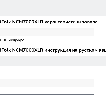
Folk NCM7000XLR характеристики товара
рный микрофон
Folk NCM7000XLR инструкция на русском яз