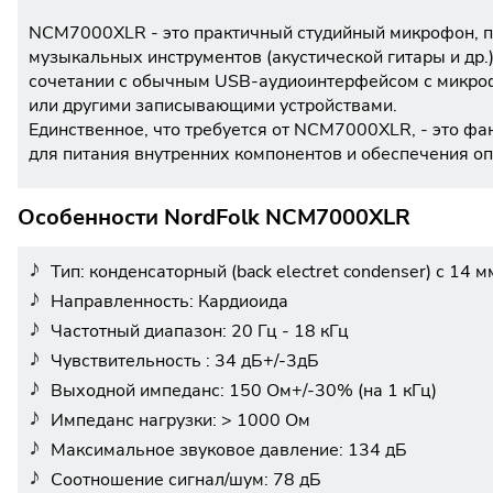
NCM7000XLR - это практичный студийный микрофон, пр
музыкальных инструментов (акустической гитары и др.
сочетании с обычным USB-аудиоинтерфейсом с микро
или другими записывающими устройствами.
Единственное, что требуется от NCM7000XLR, - это фан
для питания внутренних компонентов и обеспечения о
Особенности NordFolk NCM7000XLR
Тип: конденсаторный (back electret condenser) с 14
Направленность: Кардиоида
Частотный диапазон: 20 Гц - 18 кГц
Чувствительность : 34 дБ+/-3дБ
Выходной импеданс: 150 Ом+/-30% (на 1 кГц)
Импеданс нагрузки: > 1000 Ом
Максимальное звуковое давление: 134 дБ
Соотношение сигнал/шум: 78 дБ