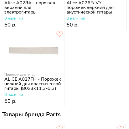
Alice A028A - порожек
Alice A026F/IVY -
верхний для
порожек верхний для
электрогитары
акустической гитары
(43х3,4х4,6-3,8)
В наличии
В наличии
50 р.
50 р.
Порожки для гитар
ALICE A027FH - Порожек
нижний для классической
гитары (80х3х11,3-9,3)
В наличии
50 р.
Товары бренда Parts