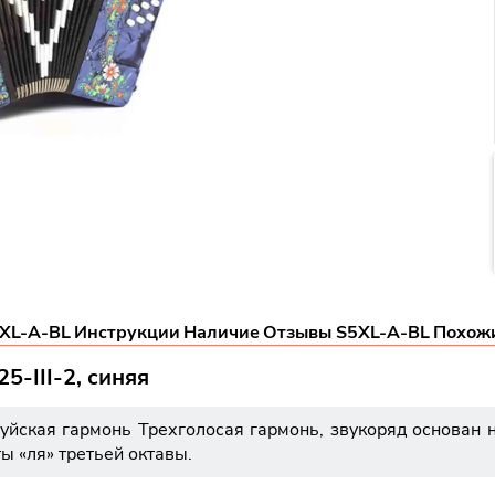
5XL-A-BL
Инструкции
Наличие
Отзывы S5XL-A-BL
Похож
-III-2, синяя
Шуйская гармонь Трехголосая гармонь, звукоряд основан 
ы «ля» третьей октавы.