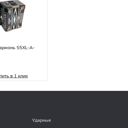
армонь S5XL-A-
пить в 1 клик
Ударные