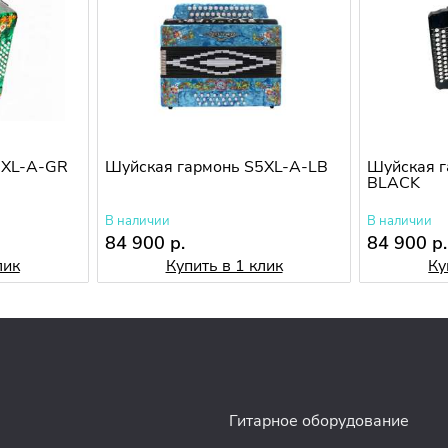
5XL-A-GR
Шуйская гармонь S5XL-A-LB
Шуйская г
BLACK
В наличии
В наличии
84 900 р.
84 900 р.
лик
Купить в 1 клик
Ку
Гитарное оборудование