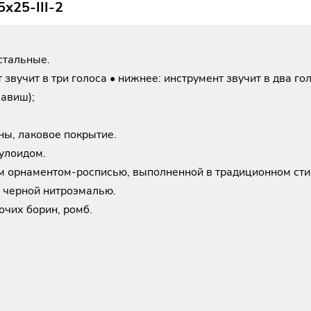
х25-III-2
стальные.
звучит в три голоса • нижнее: инструмент звучит в два гол
лавиш);
ны, лаковое покрытие.
улоидом.
м орнаментом-росписью, выполненной в традиционном сти
 черной нитроэмалью.
очих борин, ромб.