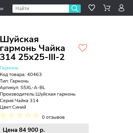
ии
Шуйская
гармонь Чайка
314 25х25-III-2
Гармони
Код товара: 40463
Тип:
Гармонь
Артикул: S5XL-A-BL
Производитель:
Шуйская гармонь
Серия:
Чайка 314
Цвет:
Синий
☆
☆
☆
☆
☆
0 отзывов
Цена
84 900 p.