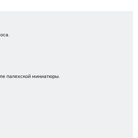
оса.
ле палехской миниатюры.