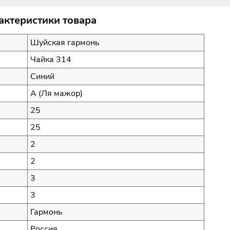
актеристики товара
Шуйская гармонь
Чайка 314
Синий
A (Ля мажор)
25
25
2
2
3
3
Гармонь
Россия