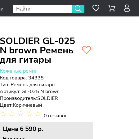
ии
SOLDIER GL-025
N brown Ремень
для гитары
Кожаные ремни
Код товара: 34338
Тип:
Ремень для гитары
Артикул: GL-025 N brown
Производитель:
SOLDIER
Цвет:
Коричневый
☆
☆
☆
☆
☆
0 отзывов
Цена
6 590 p.
Наличие: