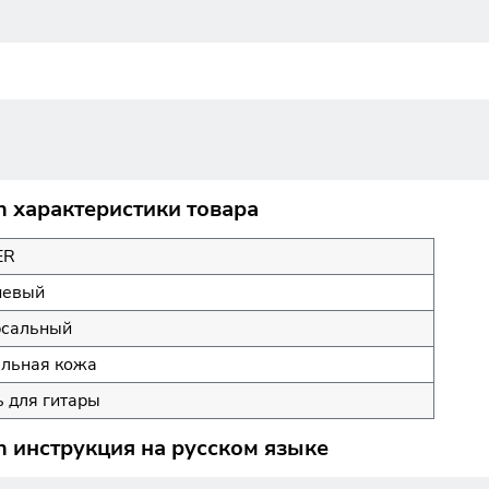
 характеристики товара
ER
невый
рсальный
альная кожа
 для гитары
 инструкция на русском языке