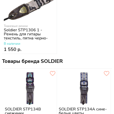
Тканевые ремни
Soldier STP1306 1 -
Ремень для гитары
текстиль, пятна черно-
белые
В наличии
1 550 р.
Товары бренда SOLDIER
SOLDIER STP134B
SOLDIER STP134A сине-
снежинки
белые цветы