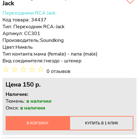
Jack
Переходники RCA Jack
Код товара: 34437
Тип:
Переходник RCA-Jack
Артикул: CC301
Производитель:
Soundking
Цвет:
Никель
Тип контакта:
мама (female) - папа (male)
Вид соединителя:
гнездо - штекер
☆
☆
☆
☆
☆
0 отзывов
Цена
150 p.
Наличие:
Тюмень:
в наличии
Омск:
в наличии
В КОРЗИНУ
КУПИТЬ В 1 КЛИК