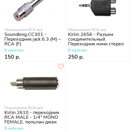
Переходники RCA Jack
Переходники RCA Jack
Soundking CC301 -
Kirlin 2656 - Разъем
Переходник jack 6.3 (M) –
соединительный.
RCA (F)
Переходник мини стерео
Джек 3,5мм на 2х
В наличии
В наличии
Тюльпана (RCA) мама
150 р.
250 р.
Переходники RCA Jack
Kirlin 2610 - переходник
RCA MALE - 1/4" MONO
FEMALE, тюльпан джек
В наличии