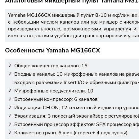
Аналоговый микшерный пульт Yamaha MG
Yamaha MG166CX микшерный пульт 8-10 микр/лин. вх., 
с небольшим числом каналов или же микшер с число
производительностью, возможностями управления и
компактны, легки и удобны для транспортировки и уста
Особенности Yamaha MG166CX
Общее количество каналов: 16
Входные каналы: 10 микрофонных каналов на разъём
входов с разъемами Insert I/O и обрезными фильтра
Микрофонные предусилители: 10
Встроенный компрессор: 6 каналов
Индикация: CH ON, 12 сегментный индикатор уровн
Эквализация: 3 полосный эквалайзер с регулировкой
Встроенный процессор эффектов: SPX процессор эф
Количество групп: 6 шин (стерео + 4 подгруппы)