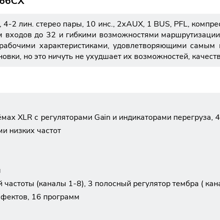
166CX
4-2 лин. стерео пары, 10 инс., 2хAUX, 1 BUS, PFL, комп
м входов до 32 и гибкими возможностями маршрутизаци
 рабочими характеристиками, удовлетворяющими самым 
новки, но это ничуть не ухудшает их возможностей, качест
ах XLR с регуляторами Gain и индикаторами перегруза, 4 
ми низких частот
я
 частоты (каналы 1-8), 3 полосный регулятор тембра ( ка
фектов, 16 программ