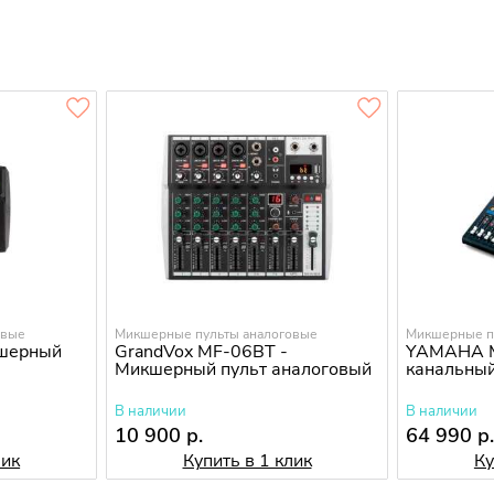
овые
Микшерные пульты аналоговые
Микшерные п
кшерный
GrandVox MF-06BT -
YAMAHA M
Микшерный пульт аналоговый
канальны
В наличии
В наличии
10 900 р.
64 990 р
лик
Купить в 1 клик
Ку