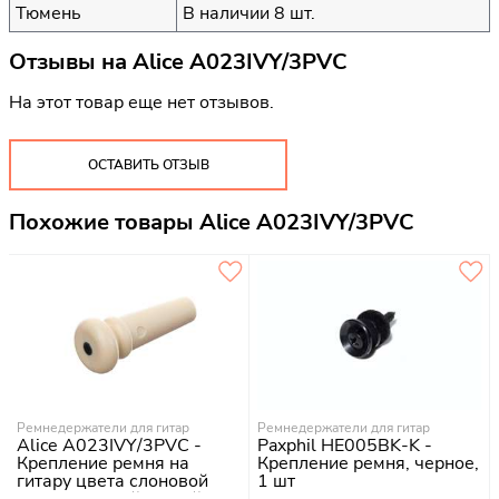
Тюмень
В наличии 8 шт.
Отзывы на
Alice A023IVY/3PVC
На этот товар еще нет отзывов.
ОСТАВИТЬ ОТЗЫВ
Похожие товары Alice A023IVY/3PVC
Ремнедержатели для гитар
Ремнедержатели для гитар
Alice A023IVY/3PVC -
Paxphil HE005BK-K -
Крепление ремня на
Крепление ремня, черное,
гитару цвета слоновой
1 шт
кости с черной точкой.