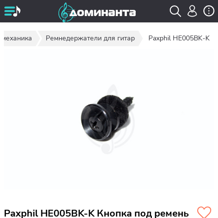
 механика
Ремнедержатели для гитар
Paxphil HE005BK-K
Paxphil HE005BK-K Кнопка под ремень