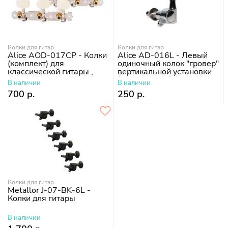
Колки для гитар
Колки для гитар
Alice AOD-017CP - Колки
Alice AD-016L - Левый
(комплект) для
одиночный колок "гровер"
классической гитары ,
вертикальной установки
покрытие никель
(для акустики)
В наличии
В наличии
хромированный
700 р.
250 р.
Колки для гитар
Metallor J-07-BK-6L -
Колки для гитары
В наличии