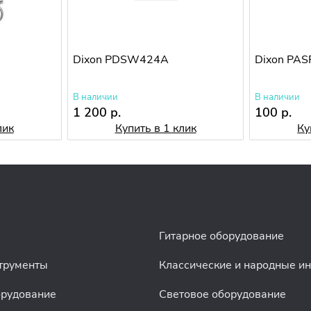
Dixon PDSW424A
Dixon PAS
В наличии
В наличии
1 200 р.
100 р.
лик
Купить в 1 клик
Ку
Гитарное оборудование
трументы
Классические и народные и
орудование
Световое оборудование