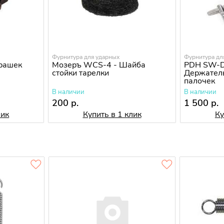
Фурнитура для ударных
Фурнитура дл
арашек
Мозеръ WCS-4 - Шайба
PDH SW-D
стойки тарелки
Держател
палочек
В наличии
В наличии
200 р.
1 500 р.
лик
Купить в 1 клик
Ку