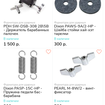
Фурнитура для ударных
Фурнитура для ударных
PDH SW-DSB-308 2B\5B
Dixon PAWS-9A/2-HP -
- Держатель барабанных
Шайба стойки хай-хэт
палочек
тарелки
В наличии
В наличии
1 500 р.
300 р.
Фурнитура для ударных
Фурнитура для ударных
Dixon PASP-15C-HP -
PEARL M-8W/2 - винт-
Пружина педали бас-
фиксатор
барабана
В наличии
В наличии