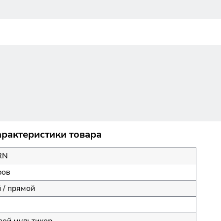
рактеристики товара
RN
ров
 / прямой
ой мультикор