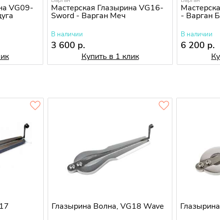
Варган
Варган
на VG09-
Мастерская Глазырина VG16-
Мастерска
дуга
Sword - Варган Меч
- Варган 
В наличии
В наличии
3 600 р.
6 200 р.
лик
Купить в 1 клик
Ку
G17
Глазырина Волна, VG18 Wave
Глазырин