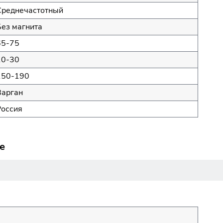
Среднечастотный
Без магнита
65-75
10-30
150-190
Варган
Россия
е