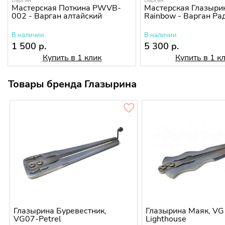
Варган
Варган
Мастерская Поткина PWVB-
Мастерская Глазыри
002 - Варган алтайский
Rainbow - Варган Ра
В наличии
В наличии
1 500 р.
5 300 р.
Купить в 1 клик
Купить в 1 к
Товары бренда Глазырина
Глазырина Буревестник,
Глазырина Маяк, V
VG07-Petrel
Lighthouse