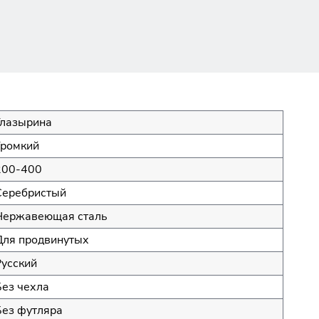
Глазырина
Громкий
200-400
Серебристый
Нержавеющая сталь
Для продвинутых
Русский
Без чехла
Без футляра