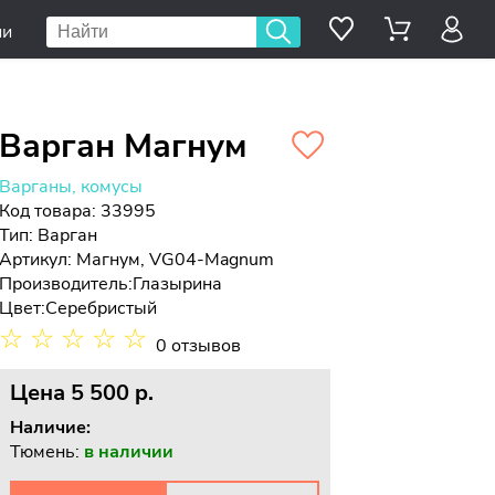
ии
Варган Магнум
Варганы, комусы
Код товара: 33995
Тип:
Варган
Артикул: Магнум, VG04-Magnum
Производитель:
Глазырина
Цвет:
Серебристый
☆
☆
☆
☆
☆
0 отзывов
Цена
5 500 p.
Наличие:
Тюмень:
в наличии