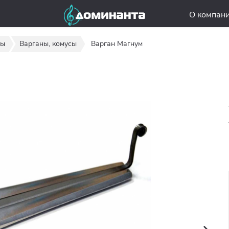
О компан
ты
Варганы, комусы
Варган Магнум