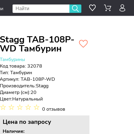
ии
Stagg TAB-108P-
WD Тамбурин
Тамбурины
Код товара: 32078
Тип:
Тамбурин
Артикул: TAB-108P-WD
Производитель:
Stagg
Диаметр (см):
20
Цвет:
Натуральный
☆
☆
☆
☆
☆
0 отзывов
Цена
по запросу
Наличие: