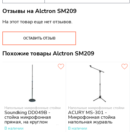
Отзывы на
Alctron SM209
На этот товар еще нет отзывов.
ОСТАВИТЬ ОТЗЫВ
Похожие товары Alctron SM209
Напольные микрофонные стойки
Напольные микрофонные стойки
Soundking DD049B -
ACURY MS-301 -
стойка микрофонная
Микрофонная стойка
прямая, на круглом
напольная журавль
основании, цвет черный
В наличии
В наличии