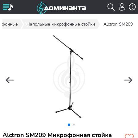
рофонные
Напольные микрофонные стойки
Alctron SM209
Alctron SM209 Микрофонная стойка