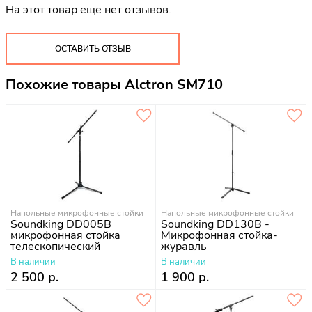
На этот товар еще нет отзывов.
ОСТАВИТЬ ОТЗЫВ
Похожие товары Alctron SM710
Напольные микрофонные стойки
Напольные микрофонные стойки
Soundking DD005B
Soundking DD130B -
микрофонная стойка
Микрофонная стойка-
телескопический
журавль
"журавль"
В наличии
В наличии
2 500 р.
1 900 р.