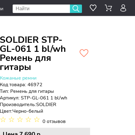
ии
SOLDIER STP-
GL-061 1 bl/wh
Ремень для
гитары
Кожаные ремни
Код товара: 46972
Тип:
Ремень для гитары
Артикул: STP-GL-061 1 bl/wh
Производитель:
SOLDIER
Цвет:
Черно-белый
☆
☆
☆
☆
☆
0 отзывов
Цена
7 690 p.