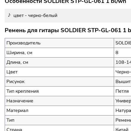
Особенности SOLDIER STP-GL-061 1 bl/wh
цвет - черно-белый
Ремень для гитары SOLDIER STP-GL-061 1 b
Производитель
SOLDI
Ширина, см
8
Длина, см
108-1
Цвет
Черно
Рисунок
Вышит
Тип крепления
Петля
Назначение
Униве
Материал
Натур
Тип
Ремень
Страна
Китай