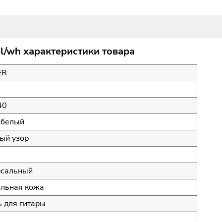
l/wh характеристики товара
ER
40
-белый
ый узор
рсальный
альная кожа
 для гитары